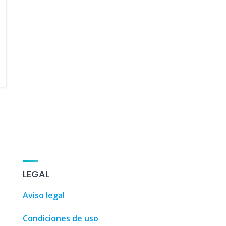
io y compra • Málaga, España
,
Tourism, leisure and shopping
LEGAL
Aviso legal
Condiciones de uso